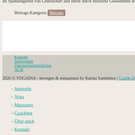
im Spannungsfeld von Gesellschaft und Beruf durch Resilienz Gelassenheit un
Beitrags-Kategorie:
Retreats
Kontakt
Impressum
Datenschutz­erklärung
AGB
2026 © YOGAINA - bewegen & entspannen by Karina Samtleben |
Grafik-D
Startseite
Yoga
Massagen
Coaching
Über mich
Kontakt