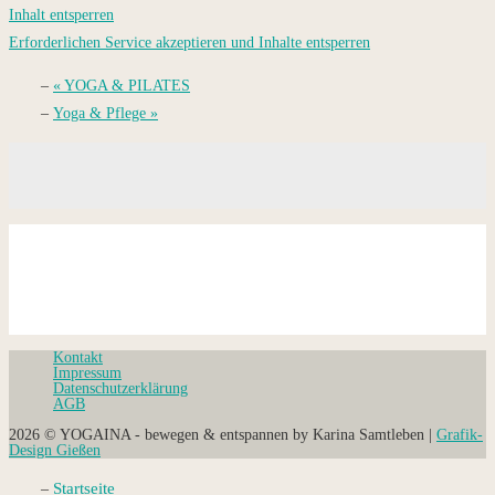
Inhalt entsperren
Erforderlichen Service akzeptieren und Inhalte entsperren
«
YOGA & PILATES
Yoga & Pflege
»
Kontakt
Impressum
Datenschutz­erklärung
AGB
2026 © YOGAINA - bewegen & entspannen by Karina Samtleben |
Grafik-
Design Gießen
Startseite