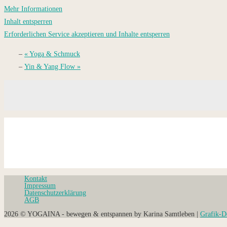
Mehr Informationen
Inhalt entsperren
Erforderlichen Service akzeptieren und Inhalte entsperren
«
Yoga & Schmuck
Yin & Yang Flow
»
Kontakt
Impressum
Datenschutz­erklärung
AGB
2026 © YOGAINA - bewegen & entspannen by Karina Samtleben |
Grafik-D