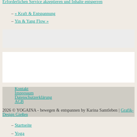
Erforderlichen Service akzeptieren und Inhalte entsperren
«
Kraft & Entspannung
Yin & Yang Flow
»
Kontakt
Impressum
Datenschutz­erklärung
AGB
2026 © YOGAINA - bewegen & entspannen by Karina Samtleben |
Grafik-
Design Gießen
Startseite
Yoga